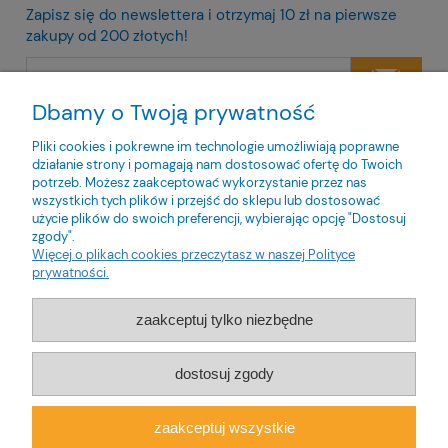
Zapisz się do newslettera i otrzymaj 10 zł na pierwsze
zakupy od 200 złotych!
Dbamy o Twoją prywatność
Twoje dane będą przetwarzane zgodnie z naszą
polityką
prywatności
Pliki cookies i pokrewne im technologie umożliwiają poprawne
działanie strony i pomagają nam dostosować ofertę do Twoich
potrzeb. Możesz zaakceptować wykorzystanie przez nas
wszystkich tych plików i przejść do sklepu lub dostosować
użycie plików do swoich preferencji, wybierając opcję "Dostosuj
zgody".
O nas
Więcej o plikach cookies przeczytasz w naszej Polityce
prywatności.
Obsługa klienta
zaakceptuj tylko niezbędne
Pomoc
dostosuj zgody
Moje konto
zaakceptuj wszystkie