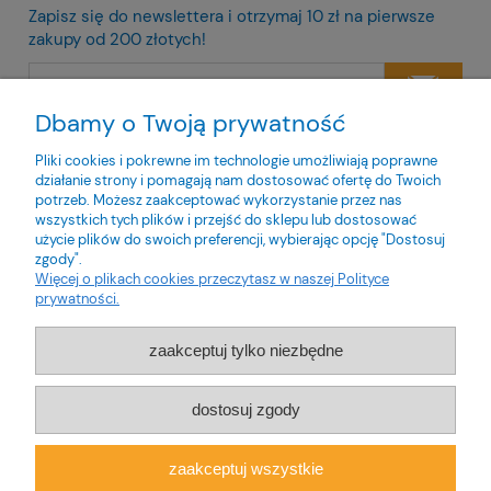
Zapisz się do newslettera i otrzymaj 10 zł na pierwsze
zakupy od 200 złotych!
Dbamy o Twoją prywatność
Twoje dane będą przetwarzane zgodnie z naszą
polityką
prywatności
Pliki cookies i pokrewne im technologie umożliwiają poprawne
działanie strony i pomagają nam dostosować ofertę do Twoich
potrzeb. Możesz zaakceptować wykorzystanie przez nas
wszystkich tych plików i przejść do sklepu lub dostosować
użycie plików do swoich preferencji, wybierając opcję "Dostosuj
zgody".
O nas
Więcej o plikach cookies przeczytasz w naszej Polityce
prywatności.
Obsługa klienta
zaakceptuj tylko niezbędne
Pomoc
dostosuj zgody
Moje konto
zaakceptuj wszystkie