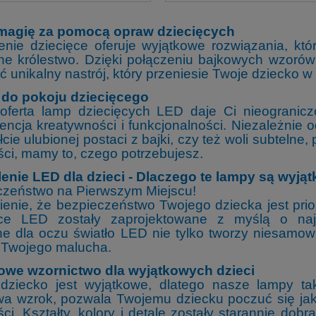
magię za p
omocą opraw dziecięcych
enie dziecięce oferuje wyjątkowe rozwiązania, kt
ne królestwo. Dzięki połączeniu bajkowych wzoró
ć unikalny nastrój, który przeniesie Twoje dziecko w
do pokoju dziecięcego
oferta lamp dziecięcych LED daje Ci nieogranic
encja kreatywności i funkcjonalności. Niezależnie 
łcie ulubionej postaci z bajki, czy też woli subtelne
ci, mamy to, czego potrzebujesz.
lenie LED dla dzieci - Dlaczego te lampy są wyją
czeństwo na Pierwszym Miejscu!
enie, że bezpieczeństwo Twojego dziecka jest prio
ęce LED zostały zaprojektowane z myślą o naj
ne dla oczu światło LED nie tylko tworzy niesamowi
 Twojego malucha.
owe wzornictwo dla wyjątkowych dzieci
dziecko jest wyjątkowe, dlatego nasze lampy tak
wa wzrok, pozwala Twojemu dziecku poczuć się ja
ci. Kształty, kolory i detale zostały starannie dobr