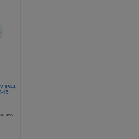
W IP44
645
dostawy