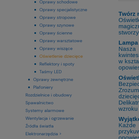
Oprawy schodowe
Oprawy specjalistyczne
Twórz 
Oprawy stropowe
Oświetl
Oprawy szynowe
magicz
stworzy
Oprawy ścienne
Oprawy warsztatowe
Lampa 
Oprawy wiszące
Nasza 
kwintes
Oświetlenie dziecięce
w kszta
Reflektory i spoty
opowieś
Taśmy LED
Oświet
Oprawy zewnętrzne
Bezpie
Plafoniery
Zrozumi
Rozdzielnice i obudowy
dzieci
Delikat
Spawalnictwo
wzroku
Systemy alarmowe
Wentylacja i ogrzewanie
Wyjątk
Każde 
Źródła światła
przyku
Elektronarzędzia >
opowieś