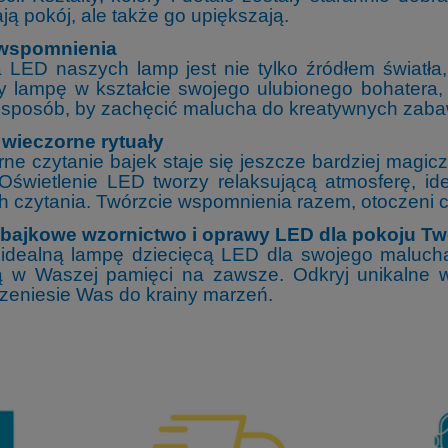
ają pokój, ale także go upiększają.
 wspomnienia
LED naszych lamp jest nie tylko źródłem światła, 
 lampę w kształcie swojego ulubionego bohatera, 
 sposób, by zachęcić malucha do kreatywnych zabaw 
 wieczorne rytuały
ne czytanie bajek staje się jeszcze bardziej magic
Oświetlenie LED tworzy relaksującą atmosferę, i
h czytania. Twórzcie wspomnienia razem, otoczeni c
 bajkowe wzornictwo i oprawy LED dla pokoju Tw
 idealną lampę dziecięcą LED dla swojego malucha
ą w Waszej pamięci na zawsze. Odkryj unikalne wz
rzeniesie Was do krainy marzeń.