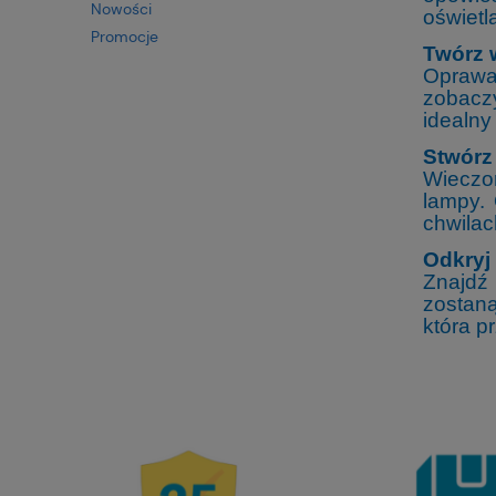
Nowości
oświetl
Promocje
Twórz
Oprawa 
zobaczy
idealny
Stwórz
Wieczor
lampy. 
chwilac
Odkryj
Znajdź
zostan
która p