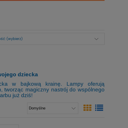
ść: (wybierz)
wojego dziecka
cka w bajkową krainę. Lampy oferują
n, tworząc magiczny nastrój do wspólnego
rbu już dziś!