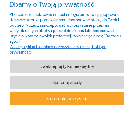
Dbamy o Twoją prywatność
Inteligentne oświetlenie
Kratki wentylacyjne
Pliki cookies i pokrewne im technologie umożliwiają poprawne
działanie strony i pomagają nam dostosować ofertę do Twoich
Sterownie i zabezpieczenie silników elektrycznych
potrzeb. Możesz zaakceptować wykorzystanie przez nas
Belle
wszystkich tych plików i przejść do sklepu lub dostosować
użycie plików do swoich preferencji, wybierając opcję "Dostosuj
Części
zgody".
Więcej o plikach cookies przeczytasz w naszej Polityce
Feda
prywatności.
Honiton
zaakceptuj tylko niezbędne
Jcb
Komatex
dostosuj zgody
Nortec
Pozostali producenci
zaakceptuj wszystkie
Proma
Rooks
Tjep
1