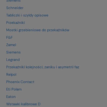
Siemens
Schneider
Tabliczki i szyldy opisowe
Przekaźniki
Mostki grzebieniowe do przekaźników
F&F
Zamel
Siemens
Legrand
Przekaźniki kolejności, zaniku i asymetrii faz
Relpol
Phoenix Contact
Eti Polam
Eaton
Wstawki kalibrowe D