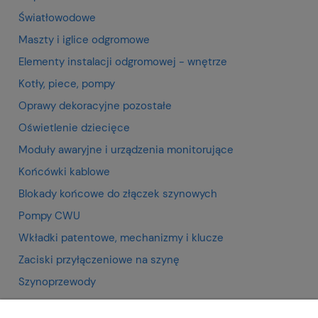
Światłowodowe
Maszty i iglice odgromowe
Elementy instalacji odgromowej - wnętrze
Kotły, piece, pompy
Oprawy dekoracyjne pozostałe
Oświetlenie dziecięce
Moduły awaryjne i urządzenia monitorujące
Końcówki kablowe
Blokady końcowe do złączek szynowych
Pompy CWU
Wkładki patentowe, mechanizmy i klucze
Zaciski przyłączeniowe na szynę
Szynoprzewody
Blokady końcowe do złączek szynowych