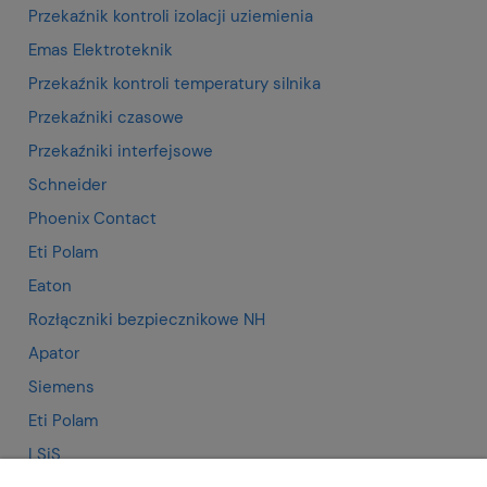
Przekaźnik kontroli izolacji uziemienia
Emas Elektroteknik
Przekaźnik kontroli temperatury silnika
Przekaźniki czasowe
Przekaźniki interfejsowe
Schneider
Phoenix Contact
Eti Polam
Eaton
Rozłączniki bezpiecznikowe NH
Apator
Siemens
Eti Polam
LSiS