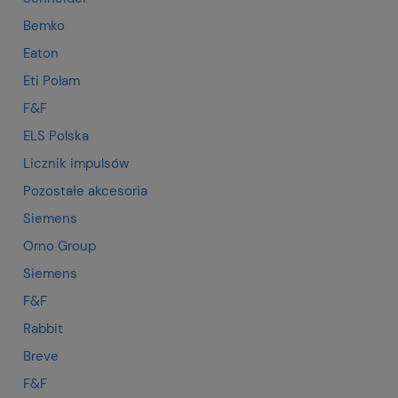
Bemko
Eaton
Eti Polam
F&F
ELS Polska
Licznik impulsów
Pozostałe akcesoria
Siemens
Orno Group
Siemens
F&F
Rabbit
Breve
F&F