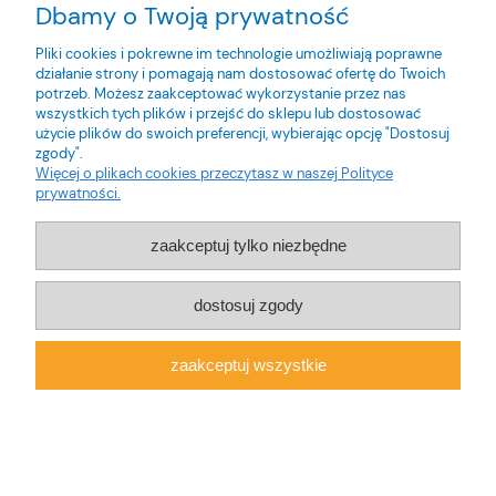
Eti Polam
Dbamy o Twoją prywatność
Bloki członów różnicowoprądowych
Pliki cookies i pokrewne im technologie umożliwiają poprawne
Eaton
działanie strony i pomagają nam dostosować ofertę do Twoich
potrzeb. Możesz zaakceptować wykorzystanie przez nas
Eaton
wszystkich tych plików i przejść do sklepu lub dostosować
użycie plików do swoich preferencji, wybierając opcję "Dostosuj
Siemens
zgody".
Gewiss
Więcej o plikach cookies przeczytasz w naszej Polityce
prywatności.
Legrand
Styki pomocnicze
zaakceptuj tylko niezbędne
PCE
dostosuj zgody
Eaton
Siemens
zaakceptuj wszystkie
Tysweld
Adler
Silver
Lincoln Electric