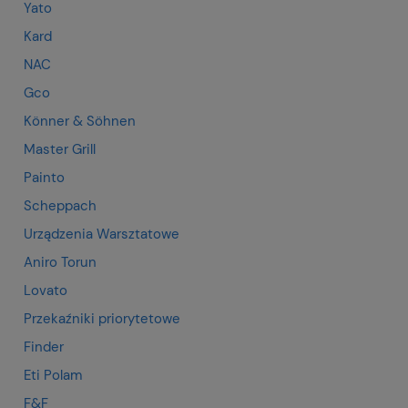
Yato
Kard
NAC
Gco
Könner & Söhnen
Master Grill
Painto
Scheppach
Urządzenia Warsztatowe
Aniro Torun
Lovato
Przekaźniki priorytetowe
Finder
Eti Polam
F&F