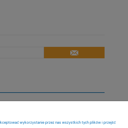
Moje konto
Twoje zamówienia
kceptować wykorzystanie przez nas wszystkich tych plików i przejść
Ustawienia konta