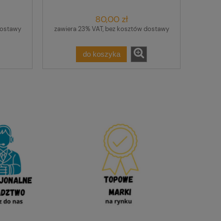
12EA5RN 5/60A REDS
80,00 zł
dostawy
zawiera 23% VAT, bez kosztów dostawy
do koszyka