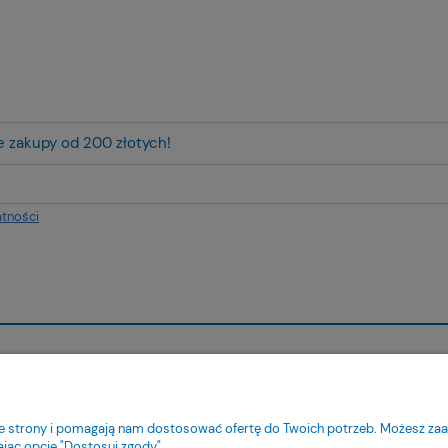
ze zakupy od 200 złotych!
atności
ienta
Pomoc
tności
Jak kupować?
nie strony i pomagają nam dostosować ofertę do Twoich potrzeb. Możesz zaa
ty dostawy
Pytania i odpowiedzi
ając opcję "Dostosuj zgody".