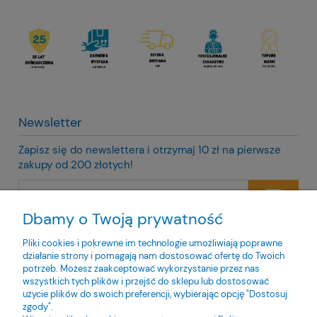
Newsletter
Zapisz się do newslettera i otrzymaj 10 zł na pierwsze
zakupy od 200 złotych!
Dbamy o Twoją prywatność
Twoje dane będą przetwarzane zgodnie z naszą
polityką
prywatności
Pliki cookies i pokrewne im technologie umożliwiają poprawne
działanie strony i pomagają nam dostosować ofertę do Twoich
potrzeb. Możesz zaakceptować wykorzystanie przez nas
wszystkich tych plików i przejść do sklepu lub dostosować
użycie plików do swoich preferencji, wybierając opcję "Dostosuj
zgody".
O nas