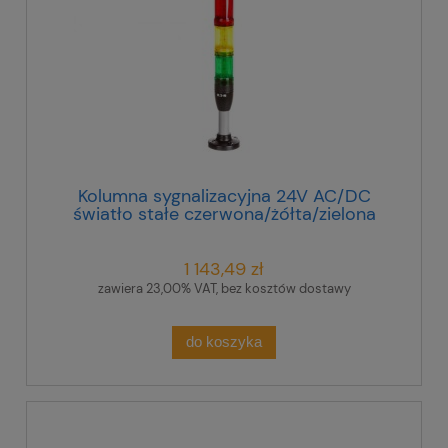
Kolumna sygnalizacyjna 24V AC/DC
światło stałe czerwona/żółta/zielona
SL4-100-L-RYG-24LED 171296
1 143,49 zł
zawiera 23,00% VAT, bez kosztów dostawy
do koszyka