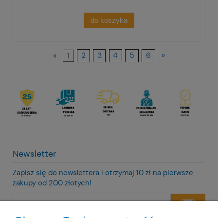
do koszyka
«
1
2
3
4
5
6
»
Newsletter
Zapisz się do newslettera i otrzymaj 10 zł na pierwsze
zakupy od 200 złotych!