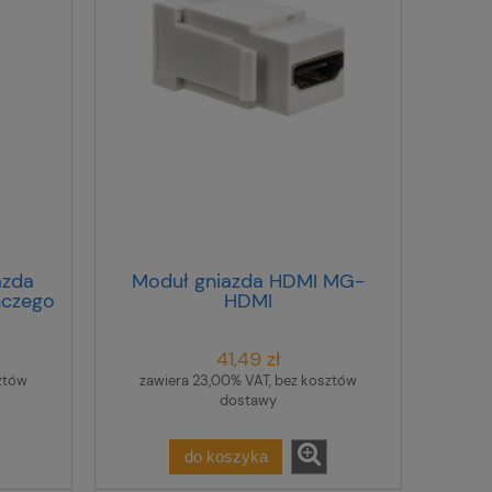
azda
Moduł gniazda HDMI MG-
nczego
HDMI
rd
IGM-1P
41,49 zł
ztów
zawiera 23,00% VAT, bez kosztów
dostawy
do koszyka