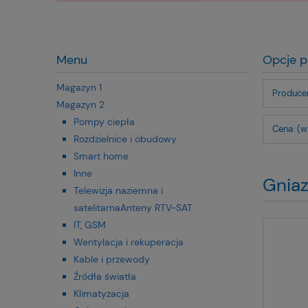
Menu
Opcje p
Magazyn 1
Producen
Magazyn 2
Pompy ciepła
Cena: (w
Rozdzielnice i obudowy
Smart home
Inne
Gniaz
Telewizja naziemna i
satelitarnaAnteny RTV-SAT
IT, GSM
Wentylacja i rekuperacja
Kable i przewody
Źródła światła
Klimatyzacja