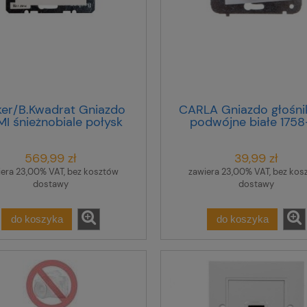
ker/B.Kwadrat Gniazdo
CARLA Gniazdo głośn
I śnieżnobiale połysk
podwójne białe 1758
B.3/B.7 Glas 3315428989
569,99 zł
39,99 zł
iera 23,00% VAT, bez kosztów
zawiera 23,00% VAT, bez kos
dostawy
dostawy
do koszyka
do koszyka