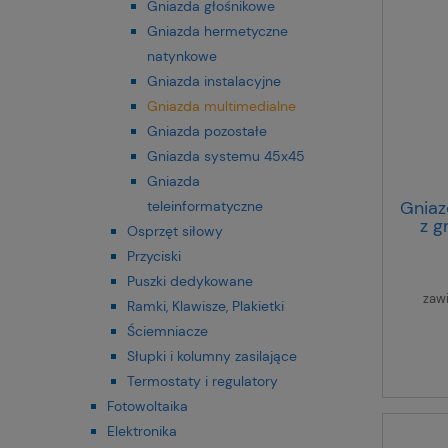
Gniazda głośnikowe
Gniazda hermetyczne
natynkowe
Gniazda instalacyjne
Gniazda multimedialne
Gniazda pozostałe
Gniazda systemu 45x45
Gniazda
Gnia
teleinformatyczne
z g
Osprzęt siłowy
Przyciski
Puszki dedykowane
zaw
Ramki, Klawisze, Plakietki
Ściemniacze
Słupki i kolumny zasilające
Termostaty i regulatory
Fotowoltaika
Elektronika