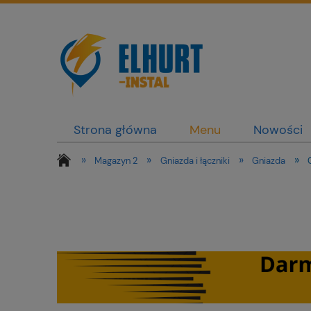
Strona główna
Menu
Nowości
»
»
»
»
Magazyn 2
Gniazda i łączniki
Gniazda