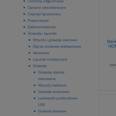
Ochrona odgromowa
Oprawy oświetleniowe
Osprzęt łączeniowy
Pneumatyka
Elektromobilność
Gniazda i łączniki
Wtyczki i gniazda sieciowe
Ber
HDM
Złącza wtykowe wielopinowe
S.1/
Akcesoria
Łączniki instalacyjne
zaw
Gniazda
Gniazda zdalnie
sterowane
Wpusty kablowe
Gniazda antenowe
Ładowarki podtynkowe
USB
Gniazda blatowe