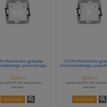
N Mechanizm gniazda
ICON Mechanizm gni
medialnego podwójnego
multimedialnego pojed
ez modułu (standard
bez modułu (standa
tone) biały mat 25IGM-
Keystone) biały mat 25
30,99 zł
30,99 zł
2P
iera 23,00% VAT, bez kosztów
zawiera 23,00% VAT, bez kos
dostawy
dostawy
do koszyka
do koszyka