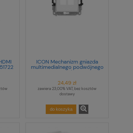
HDMI
ICON Mechanizm gniazda
 51722
multimedialnego podwójnego
bez modułu (standard
Keystone) biały IGM-2P
24,49 zł
ztów
zawiera 23,00% VAT, bez kosztów
dostawy
do koszyka