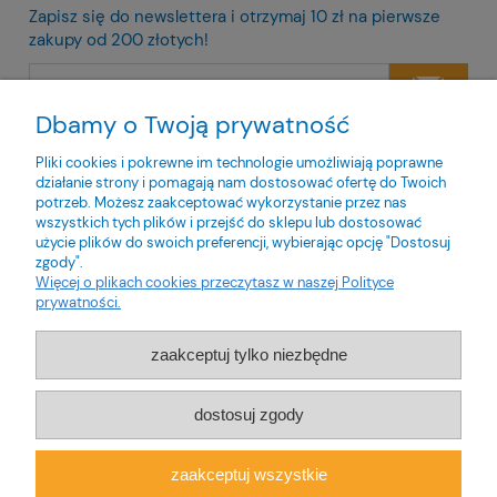
Zapisz się do newslettera i otrzymaj 10 zł na pierwsze
zakupy od 200 złotych!
Dbamy o Twoją prywatność
Twoje dane będą przetwarzane zgodnie z naszą
polityką
prywatności
Pliki cookies i pokrewne im technologie umożliwiają poprawne
działanie strony i pomagają nam dostosować ofertę do Twoich
potrzeb. Możesz zaakceptować wykorzystanie przez nas
wszystkich tych plików i przejść do sklepu lub dostosować
użycie plików do swoich preferencji, wybierając opcję "Dostosuj
zgody".
O nas
Więcej o plikach cookies przeczytasz w naszej Polityce
prywatności.
Obsługa klienta
zaakceptuj tylko niezbędne
Pomoc
dostosuj zgody
Moje konto
zaakceptuj wszystkie