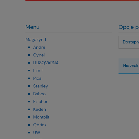
Menu
Opcje p
Magazyn 1
Dostępno
Andre
Cynel
HUSQVARNA
Nie znal
Limit
Pica
Stanley
Bahco
Fischer
Keden
Montolit
Qbrick
UW