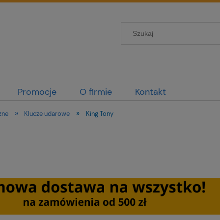
Promocje
O firmie
Kontakt
»
»
zne
Klucze udarowe
King Tony