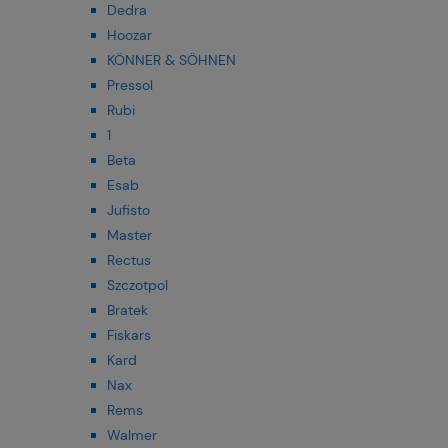
Dedra
Hoozar
KÖNNER & SÖHNEN
Pressol
Rubi
1
Beta
Esab
Jufisto
Master
Rectus
Szczotpol
Bratek
Fiskars
Kard
Nax
Rems
Walmer