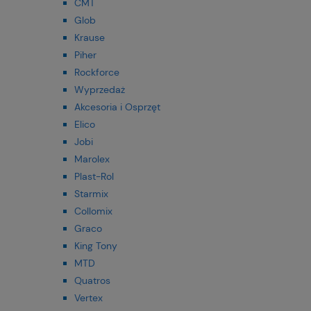
CMT
Glob
Krause
Piher
Rockforce
Wyprzedaż
Akcesoria i Osprzęt
Elico
Jobi
Marolex
Plast-Rol
Starmix
Collomix
Graco
King Tony
MTD
Quatros
Vertex