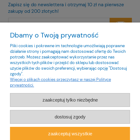
Zapisz się do newslettera i otrzymaj 10 zł na pierwsze
zakupy od 200 złotych!
Dbamy o Twoją prywatność
Twoje dane będą przetwarzane zgodnie z naszą
polityką
prywatności
Pliki cookies i pokrewne im technologie umożliwiają poprawne
działanie strony i pomagają nam dostosować ofertę do Twoich
potrzeb. Możesz zaakceptować wykorzystanie przez nas
wszystkich tych plików i przejść do sklepu lub dostosować
użycie plików do swoich preferencji, wybierając opcję "Dostosuj
zgody".
O nas
Więcej o plikach cookies przeczytasz w naszej Polityce
prywatności.
Obsługa klienta
zaakceptuj tylko niezbędne
Pomoc
dostosuj zgody
Moje konto
zaakceptuj wszystkie