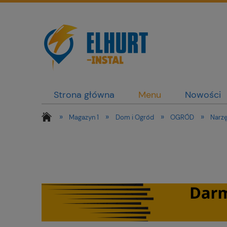
Strona główna
Menu
Nowości
»
»
»
»
Magazyn 1
Dom i Ogród
OGRÓD
Narzę