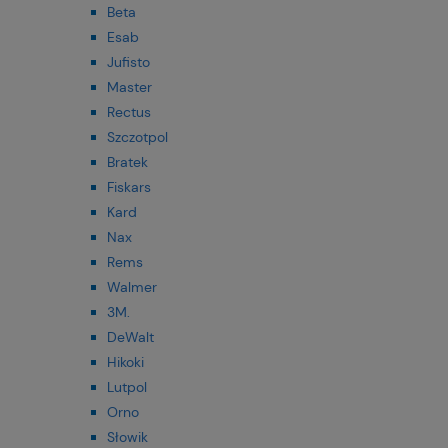
Beta
Esab
Jufisto
Master
Rectus
Szczotpol
Bratek
Fiskars
Kard
Nax
Rems
Walmer
3M.
DeWalt
Hikoki
Lutpol
Orno
Słowik