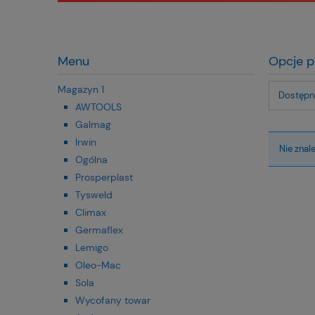
Menu
Opcje p
Magazyn 1
Dostępno
AWTOOLS
Galmag
Irwin
Nie znal
Ogólna
Prosperplast
Tysweld
Climax
Germaflex
Lemigo
Oleo-Mac
Sola
Wycofany towar