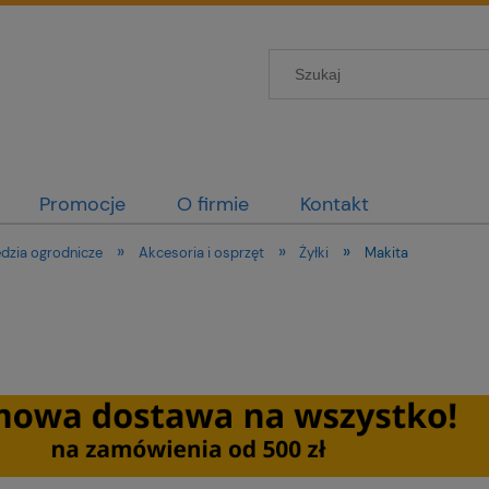
Promocje
O firmie
Kontakt
»
»
»
dzia ogrodnicze
Akcesoria i osprzęt
Żyłki
Makita