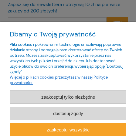
Zapisz się do newslettera i otrzymaj 10 zł na pierwsze
zakupy od 200 złotych!
Dbamy o Twoją prywatność
Twoje dane będą przetwarzane zgodnie z naszą
polityką
prywatności
Pliki cookies i pokrewne im technologie umożliwiają poprawne
działanie strony i pomagają nam dostosować ofertę do Twoich
potrzeb. Możesz zaakceptować wykorzystanie przez nas
wszystkich tych plików i przejść do sklepu lub dostosować
użycie plików do swoich preferencji, wybierając opcję "Dostosuj
zgody".
O nas
Więcej o plikach cookies przeczytasz w naszej Polityce
prywatności.
Obsługa klienta
zaakceptuj tylko niezbędne
Pomoc
dostosuj zgody
Moje konto
zaakceptuj wszystkie