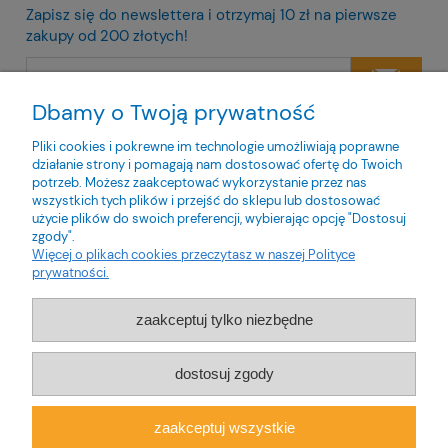
Zapisz się do newslettera i otrzymaj 10 zł na pierwsze
zakupy od 200 złotych!
Dbamy o Twoją prywatność
Twoje dane będą przetwarzane zgodnie z naszą
polityką
prywatności
Pliki cookies i pokrewne im technologie umożliwiają poprawne
działanie strony i pomagają nam dostosować ofertę do Twoich
potrzeb. Możesz zaakceptować wykorzystanie przez nas
wszystkich tych plików i przejść do sklepu lub dostosować
użycie plików do swoich preferencji, wybierając opcję "Dostosuj
zgody".
O nas
Więcej o plikach cookies przeczytasz w naszej Polityce
prywatności.
Obsługa klienta
zaakceptuj tylko niezbędne
Pomoc
dostosuj zgody
Moje konto
zaakceptuj wszystkie