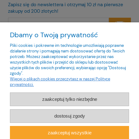
Zapisz się do newslettera i otrzymaj 10 zł na pierwsze
zakupy od 200 złotych!
Dbamy o Twoją prywatność
Twoje dane będą przetwarzane zgodnie z naszą
polityką
prywatności
Pliki cookies i pokrewne im technologie umożliwiają poprawne
działanie strony i pomagają nam dostosować ofertę do Twoich
potrzeb. Możesz zaakceptować wykorzystanie przez nas
wszystkich tych plików i przejść do sklepu lub dostosować
użycie plików do swoich preferencji, wybierając opcję "Dostosuj
zgody".
O nas
Więcej o plikach cookies przeczytasz w naszej Polityce
prywatności.
Obsługa klienta
zaakceptuj tylko niezbędne
Pomoc
dostosuj zgody
Moje konto
zaakceptuj wszystkie