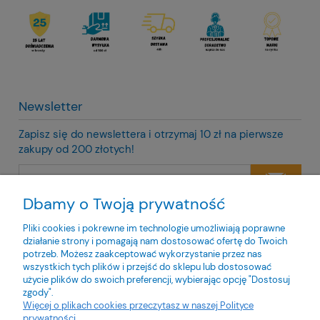
Newsletter
Zapisz się do newslettera i otrzymaj 10 zł na pierwsze
zakupy od 200 złotych!
Dbamy o Twoją prywatność
Twoje dane będą przetwarzane zgodnie z naszą
polityką
prywatności
Pliki cookies i pokrewne im technologie umożliwiają poprawne
działanie strony i pomagają nam dostosować ofertę do Twoich
potrzeb. Możesz zaakceptować wykorzystanie przez nas
wszystkich tych plików i przejść do sklepu lub dostosować
użycie plików do swoich preferencji, wybierając opcję "Dostosuj
zgody".
O nas
Więcej o plikach cookies przeczytasz w naszej Polityce
prywatności.