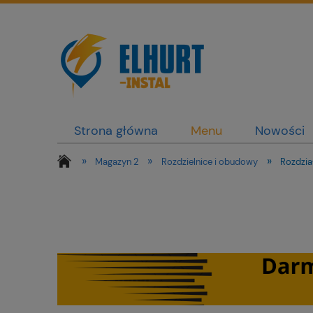
Strona główna
Menu
Nowości
»
»
»
Magazyn 2
Rozdzielnice i obudowy
Rozdział