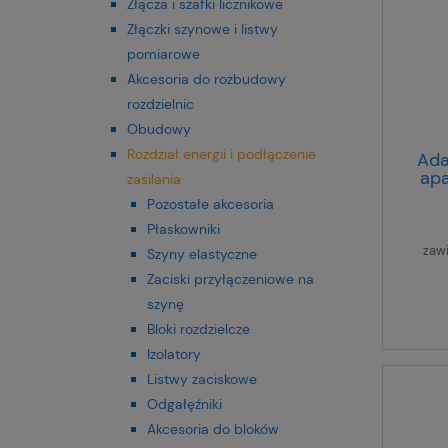
Złącza i szafki licznikowe
Złączki szynowe i listwy
pomiarowe
Akcesoria do rozbudowy
rozdzielnic
Obudowy
Rozdział energii i podłączenie
Ada
apa
zasilania
Pozostałe akcesoria
Płaskowniki
zaw
Szyny elastyczne
Zaciski przyłączeniowe na
szynę
Bloki rozdzielcze
Izolatory
Listwy zaciskowe
Odgałęźniki
Akcesoria do bloków