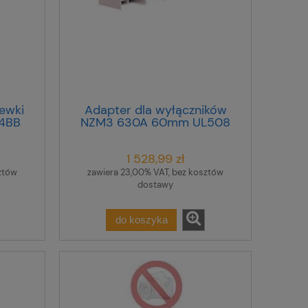
ewki
Adapter dla wyłączników
D4BB
NZM3 630A 60mm UL508
NZM3-XAD630 107206
1 528,99 zł
ztów
zawiera 23,00% VAT, bez kosztów
dostawy
do koszyka