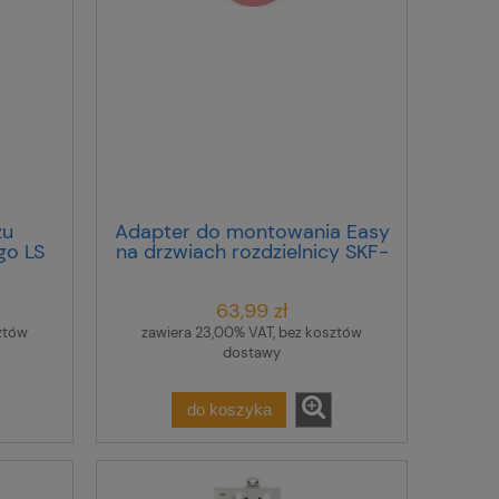
żu
Adapter do montowania Easy
go LS
na drzwiach rozdzielnicy SKF-
2
HA 233782
2S
63,99 zł
ztów
zawiera 23,00% VAT, bez kosztów
dostawy
do koszyka