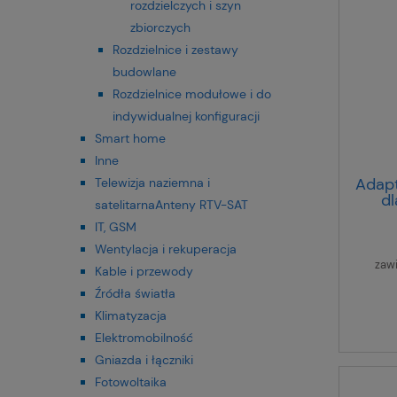
rozdzielczych i szyn
zbiorczych
Rozdzielnice i zestawy
budowlane
Rozdzielnice modułowe i do
indywidualnej konfiguracji
Smart home
Inne
Adapt
Telewizja naziemna i
dl
satelitarnaAnteny RTV-SAT
200m
IT, GSM
Wentylacja i rekuperacja
zaw
Kable i przewody
Źródła światła
Klimatyzacja
Elektromobilność
Gniazda i łączniki
Fotowoltaika