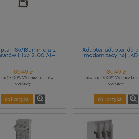
pter 185/185mm dla 2
Adapter adapter do c
ratów L lub SL00 AL-
modernizacyjnej LA
SL00/42 L8500605
169,49 zł
185,49 zł
iera 23,00% VAT, bez kosztów
zawiera 23,00% VAT, bez kos
dostawy
dostawy
do koszyka
do koszyka