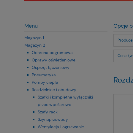
Menu
Opcje p
Magazyn 1
Producen
Magazyn 2
Ochrona odgromowa
Cena: (w
Oprawy oświetleniowe
Osprzęt łączeniowy
Pneumatyka
Rozdz
Pompy ciepła
Rozdzielnice i obudowy
Szafki i kompletne wyłączniki
przeciwpożarowe
Szafy rack
Szynoprzewody
Wentylacja i ogrzewanie