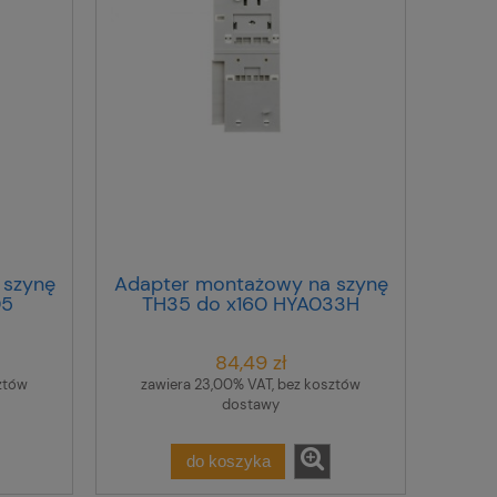
 szynę
Adapter montażowy na szynę
05
TH35 do x160 HYA033H
84,49 zł
ztów
zawiera 23,00% VAT, bez kosztów
dostawy
do koszyka