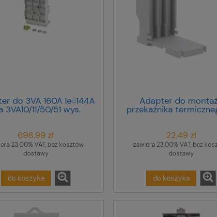
er do 3VA 160A Ie=144A
Adapter do monta
a 3VA10/11/50/51 wys.
przekaźnika termiczne
m szer. 77mm 8US1213-
Electric typu MT-3
4AU01
83661831001 UZ-3
698,99 zł
22,49 zł
iera 23,00% VAT, bez kosztów
zawiera 23,00% VAT, bez kos
dostawy
dostawy
do koszyka
do koszyka