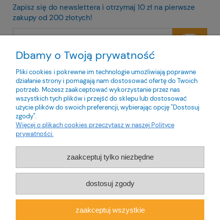
Zapisz się do newslettera i otrzymaj 10 zł na pierwsze
zakupy od 200 złotych!
Dbamy o Twoją prywatność
Twoje dane będą przetwarzane zgodnie z naszą
polityką
prywatności
Pliki cookies i pokrewne im technologie umożliwiają poprawne
działanie strony i pomagają nam dostosować ofertę do Twoich
potrzeb. Możesz zaakceptować wykorzystanie przez nas
wszystkich tych plików i przejść do sklepu lub dostosować
użycie plików do swoich preferencji, wybierając opcję "Dostosuj
zgody".
O nas
Więcej o plikach cookies przeczytasz w naszej Polityce
prywatności.
Obsługa klienta
zaakceptuj tylko niezbędne
Pomoc
dostosuj zgody
Moje konto
zaakceptuj wszystkie