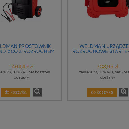
LDMAN PROSTOWNIK
WELDMAN URZĄDZE
ND 500 Z ROZRUCHEM
ROZRUCHOWE STARTER
1 464,49 zł
703,99 zł
iera 23,00% VAT, bez kosztów
zawiera 23,00% VAT, bez kos
dostawy
dostawy
do koszyka
do koszyka