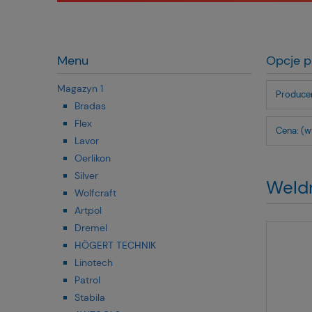
Menu
Opcje p
Magazyn 1
Producen
Bradas
Flex
Cena: (w
Lavor
Oerlikon
Silver
Weld
Wolfcraft
Artpol
Dremel
HÖGERT TECHNIK
Linotech
Patrol
Stabila