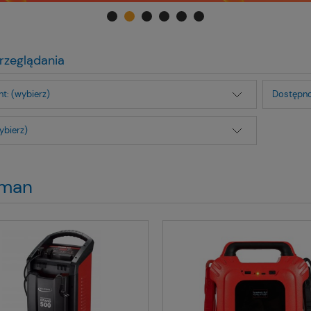
rzeglądania
t: (wybierz)
Dostępno
ybierz)
man