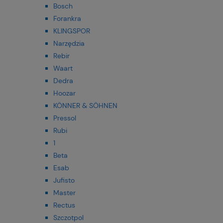
Bosch
Forankra
KLINGSPOR
Narzędzia
Rebir
Waart
Dedra
Hoozar
KÖNNER & SÖHNEN
Pressol
Rubi
1
Beta
Esab
Jufisto
Master
Rectus
Szczotpol