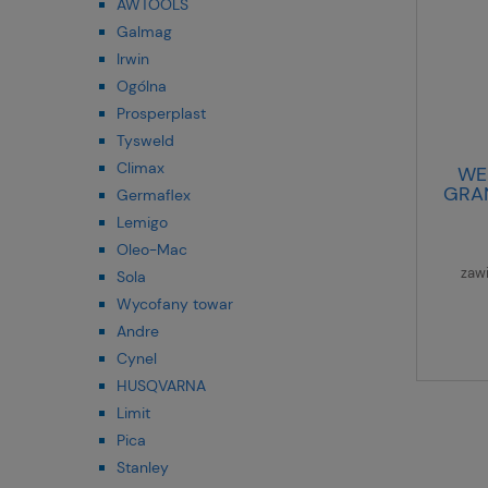
AWTOOLS
Galmag
Irwin
Ogólna
Prosperplast
Tysweld
Climax
WE
GRA
Germaflex
Lemigo
Oleo-Mac
zaw
Sola
Wycofany towar
Andre
Cynel
HUSQVARNA
Limit
Pica
Stanley