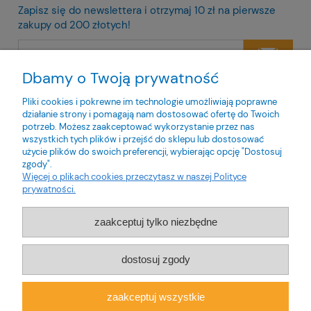
Zapisz się do newslettera i otrzymaj 10 zł na pierwsze
zakupy od 200 złotych!
Dbamy o Twoją prywatność
Twoje dane będą przetwarzane zgodnie z naszą
polityką
prywatności
Pliki cookies i pokrewne im technologie umożliwiają poprawne
działanie strony i pomagają nam dostosować ofertę do Twoich
potrzeb. Możesz zaakceptować wykorzystanie przez nas
wszystkich tych plików i przejść do sklepu lub dostosować
użycie plików do swoich preferencji, wybierając opcję "Dostosuj
zgody".
O nas
Więcej o plikach cookies przeczytasz w naszej Polityce
prywatności.
Obsługa klienta
zaakceptuj tylko niezbędne
Pomoc
dostosuj zgody
Moje konto
zaakceptuj wszystkie