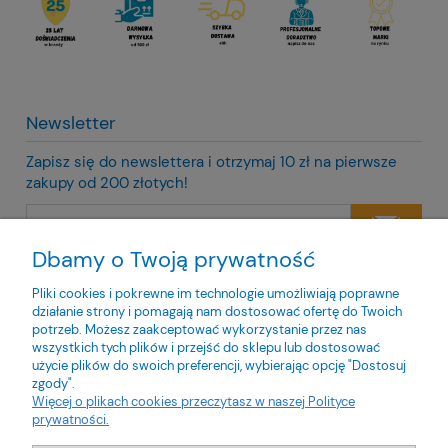
Newsletter
Zapisz się do newslettera i otrzymaj 10 zł na pierwsze
zakupy od 200 złotych!
Dbamy o Twoją prywatność
Twoje dane będą przetwarzane zgodnie z naszą
polityką
prywatności
Pliki cookies i pokrewne im technologie umożliwiają poprawne
działanie strony i pomagają nam dostosować ofertę do Twoich
potrzeb. Możesz zaakceptować wykorzystanie przez nas
wszystkich tych plików i przejść do sklepu lub dostosować
użycie plików do swoich preferencji, wybierając opcję "Dostosuj
zgody".
O nas
Więcej o plikach cookies przeczytasz w naszej Polityce
prywatności.
Obsługa klienta