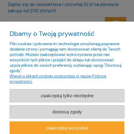
Zapisz się do newslettera i otrzymaj 10 zł na pierwsze
zakupy od 200 złotych!
Dbamy o Twoją prywatność
Twoje dane będą przetwarzane zgodnie z naszą
polityką
prywatności
Pliki cookies i pokrewne im technologie umożliwiają poprawne
działanie strony i pomagają nam dostosować ofertę do Twoich
potrzeb. Możesz zaakceptować wykorzystanie przez nas
wszystkich tych plików i przejść do sklepu lub dostosować
użycie plików do swoich preferencji, wybierając opcję "Dostosuj
zgody".
O nas
Więcej o plikach cookies przeczytasz w naszej Polityce
prywatności.
Obsługa klienta
zaakceptuj tylko niezbędne
Pomoc
dostosuj zgody
Moje konto
zaakceptuj wszystkie