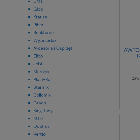
CMT
Glob
Krause
Piher
Rockforce
Wyprzedaż
Akcesoria i Osprzęt
AWTO
T
Elico
Jobi
Marolex
zaw
Plast-Rol
Starmix
Collomix
Graco
King Tony
MTD
Quatros
Vertex