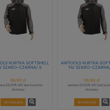
OLS KURTKA SOFTSHELL
AWTOOLS KURTKA SOFT
/ SZARO-CZARNA/ S
T4/ SZARO-CZARNA
116,99 zł
116,99 zł
iera 23,00% VAT, bez kosztów
zawiera 23,00% VAT, bez kos
dostawy
dostawy
do koszyka
do koszyka