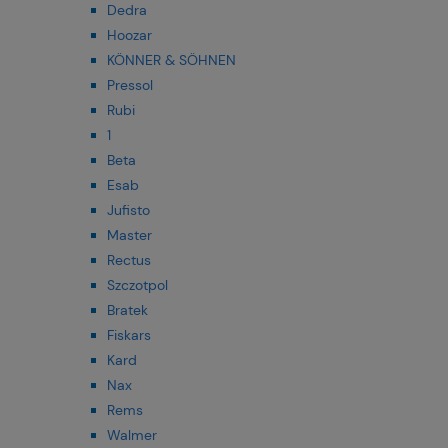
Dedra
Hoozar
KÖNNER & SÖHNEN
Pressol
Rubi
1
Beta
Esab
Jufisto
Master
Rectus
Szczotpol
Bratek
Fiskars
Kard
Nax
Rems
Walmer