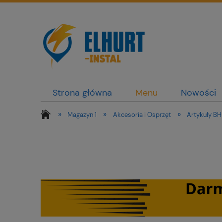
Strona główna
Menu
Nowości
»
»
»
Magazyn 1
Akcesoria i Osprzęt
Artykuły BH