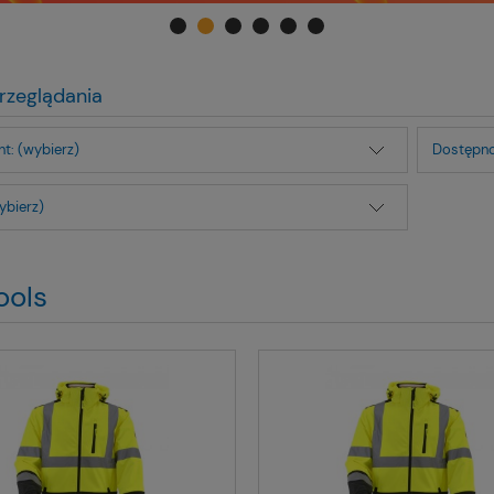
rzeglądania
t: (wybierz)
Dostępno
ybierz)
ools