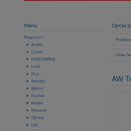
Menu
Opcje p
Magazyn 1
Producen
Andre
Cynel
Cena: (w
HUSQVARNA
Limit
Pica
AW T
Stanley
Bahco
Fischer
Keden
Montolit
Qbrick
UW