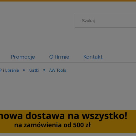
Promocje
O firmie
Kontakt
»
»
P i Ubrania
Kurtki
AW Tools