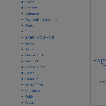
Części
Honiton
Komatex
Pozostali producenci
Rooks
1
BAIER | WOLFMANN
Einhell
Juco
Master Grill
AWTO
Raw-Pol
T4
Stomil Sanok
Bosch
Forankra
zaw
KLINGSPOR
Narzędzia
Rebir
Waart