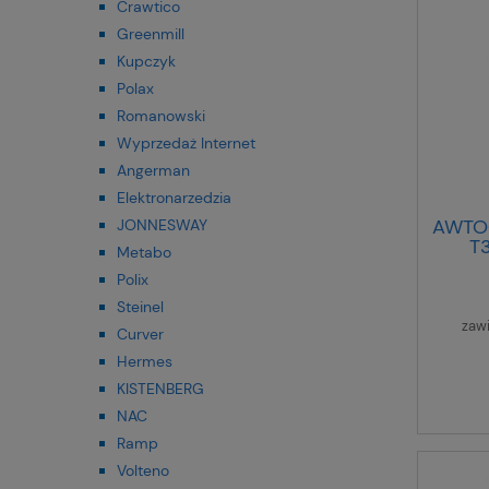
Crawtico
Greenmill
Kupczyk
Polax
Romanowski
Wyprzedaż Internet
Angerman
Elektronarzedzia
AWTO
JONNESWAY
T
Metabo
Polix
Steinel
zaw
Curver
Hermes
KISTENBERG
NAC
Ramp
Volteno