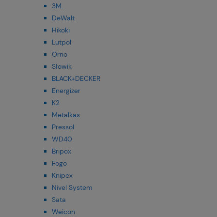
3M.
DeWalt
Hikoki
Lutpol
Orno
Słowik
BLACK+DECKER
Energizer
K2
Metalkas
Pressol
WD40
Bripox
Fogo
Knipex
Nivel System
Sata
Weicon