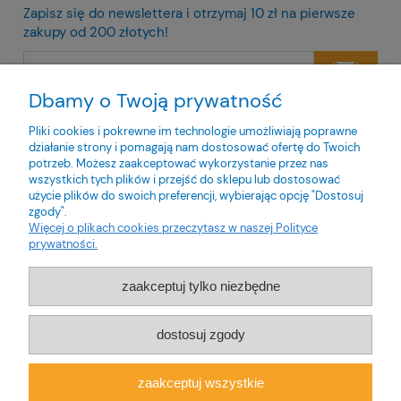
Zapisz się do newslettera i otrzymaj 10 zł na pierwsze
zakupy od 200 złotych!
Dbamy o Twoją prywatność
Twoje dane będą przetwarzane zgodnie z naszą
polityką
prywatności
Pliki cookies i pokrewne im technologie umożliwiają poprawne
działanie strony i pomagają nam dostosować ofertę do Twoich
potrzeb. Możesz zaakceptować wykorzystanie przez nas
wszystkich tych plików i przejść do sklepu lub dostosować
użycie plików do swoich preferencji, wybierając opcję "Dostosuj
zgody".
O nas
Więcej o plikach cookies przeczytasz w naszej Polityce
prywatności.
Obsługa klienta
zaakceptuj tylko niezbędne
Pomoc
dostosuj zgody
Moje konto
zaakceptuj wszystkie