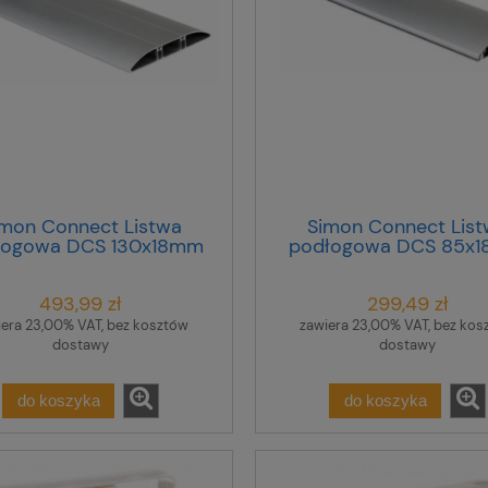
mon Connect Listwa
Simon Connect List
łogowa DCS 130x18mm
podłogowa DCS 85x
odyzowane aluminium
anodyzowane alumin
TF11183/8 /2m/
TF11172/8 TSC-TF11172-
493,99 zł
299,49 zł
iera 23,00% VAT, bez kosztów
zawiera 23,00% VAT, bez kos
dostawy
dostawy
do koszyka
do koszyka