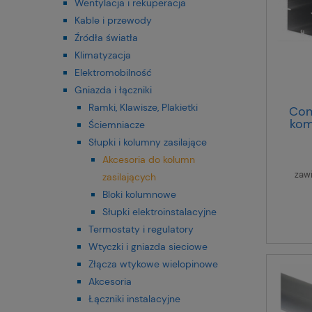
Wentylacja i rekuperacja
Kable i przewody
Źródła światła
Klimatyzacja
Elektromobilność
Gniazda i łączniki
Ramki, Klawisze, Plakietki
Con
kom
Ściemniacze
90
Słupki i kolumny zasilające
alu
Akcesoria do kolumn
zaw
zasilających
Bloki kolumnowe
Słupki elektroinstalacyjne
Termostaty i regulatory
Wtyczki i gniazda sieciowe
Złącza wtykowe wielopinowe
Akcesoria
Łączniki instalacyjne