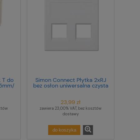
 T do
Simon Connect Płytka 2xRJ
55mm/
bez osłon uniwersalna czysta
mm/
biel 50000189-030
el
23,99 zł
ztów
zawiera 23,00% VAT, bez kosztów
dostawy
do koszyka