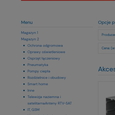
Menu
Opcje p
Magazyn 1
Producen
Magazyn 2
Ochrona odgromowa
Cena: (w
Oprawy oświetleniowe
Osprzęt łączeniowy
Pneumatyka
Akces
Pompy ciepła
Rozdzielnice i obudowy
Smart home
Inne
Telewizja naziemna i
satelitarnaAnteny RTV-SAT
IT, GSM