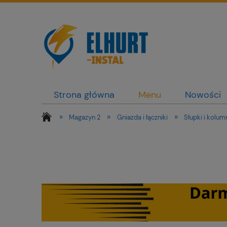
Strona główna
Menu
Nowości
»
»
»
Magazyn 2
Gniazda i łączniki
Słupki i kolum