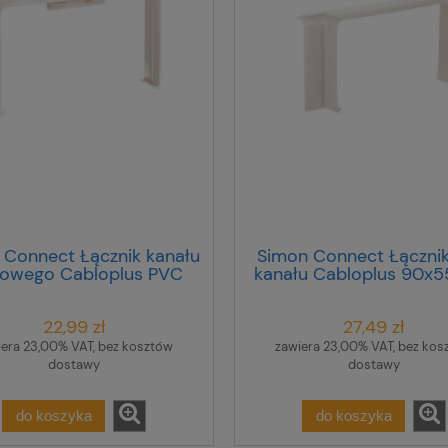
 Connect Łącznik kanału
Simon Connect Łącznik
lowego Cabloplus PVC
kanału Cabloplus 90x
0x55mm czysta biel
130x55mm/ 160x55
TKA105208/9
185x55mm czysta bi
22,99 zł
27,49 zł
iera 23,00% VAT, bez kosztów
zawiera 23,00% VAT, bez kos
dostawy
dostawy
do koszyka
do koszyka