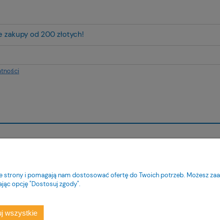
ze zakupy od 200 złotych!
atności
ienta
Pomoc
tności
Jak kupować?
nie strony i pomagają nam dostosować ofertę do Twoich potrzeb. Możesz zaa
ty dostawy
Pytania i odpowiedzi
ając opcję "Dostosuj zgody".
acji zamówienia
Regulamin
klamacje
Polityka prywatności
j wszystkie
Ustawienia plików cookies