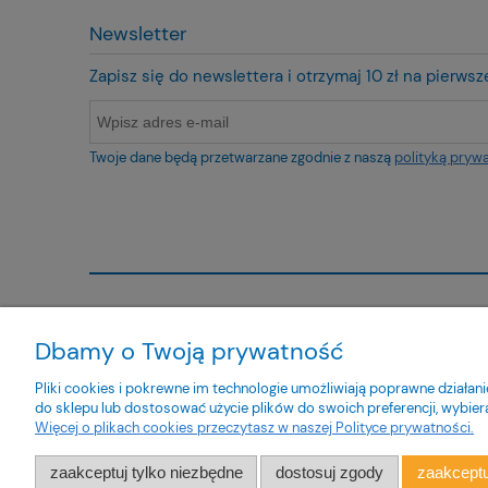
Newsletter
Zapisz się do newslettera i otrzymaj 10 zł na pierws
Twoje dane będą przetwarzane zgodnie z naszą
polityką pryw
O nas
Obsługa kl
Dbamy o Twoją prywatność
Kontakt
Metody pła
Pliki cookies i pokrewne im technologie umożliwiają poprawne działa
O firmie
Czas i kosz
do sklepu lub dostosować użycie plików do swoich preferencji, wybier
Czas realiz
Więcej o plikach cookies przeczytasz w naszej Polityce prywatności.
Zwroty i re
zaakceptuj tylko niezbędne
dostosuj zgody
zaakceptu