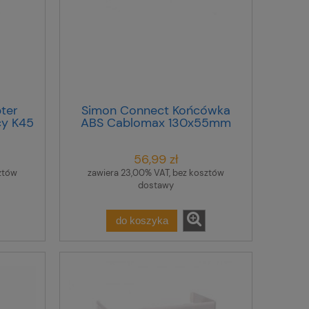
ter
Simon Connect Końcówka
cy K45
ABS Cablomax 130x55mm
-030
aluminium TKA004210/8
56,99 zł
ztów
zawiera 23,00% VAT, bez kosztów
dostawy
do koszyka