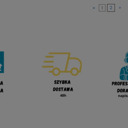
«
1
2
»