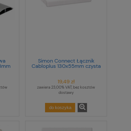
wa
Simon Connect Łącznik
18mm
Cabloplus 130x55mm czysta
ium
biel TKA1305508/9
8 /2m/
19,49 zł
ztów
zawiera 23,00% VAT, bez kosztów
dostawy
do koszyka