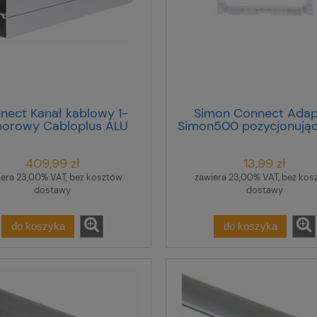
nect Kanał kablowy 1-
Simon Connect Adap
orowy Cabloplus ALU
Simon500 pozycjonują
x55mm anodyzowane
czysta biel 50012088
minium TK11081/8 /2m/
409,99 zł
13,99 zł
iera 23,00% VAT, bez kosztów
zawiera 23,00% VAT, bez kos
dostawy
dostawy
do koszyka
do koszyka