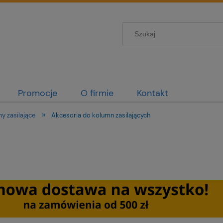
Promocje
O firmie
Kontakt
»
ny zasilające
Akcesoria do kolumn zasilających