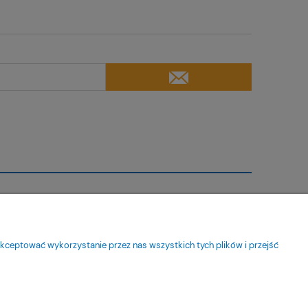
Moje konto
Twoje zamówienia
kceptować wykorzystanie przez nas wszystkich tych plików i przejść
Ustawienia konta
Ulubione