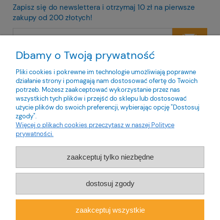
Zapisz się do newslettera i otrzymaj 10 zł na pierwsze
zakupy od 200 złotych!
Dbamy o Twoją prywatność
Twoje dane będą przetwarzane zgodnie z naszą
polityką
prywatności
Pliki cookies i pokrewne im technologie umożliwiają poprawne
działanie strony i pomagają nam dostosować ofertę do Twoich
potrzeb. Możesz zaakceptować wykorzystanie przez nas
wszystkich tych plików i przejść do sklepu lub dostosować
użycie plików do swoich preferencji, wybierając opcję "Dostosuj
zgody".
O nas
Więcej o plikach cookies przeczytasz w naszej Polityce
prywatności.
Obsługa klienta
zaakceptuj tylko niezbędne
Pomoc
dostosuj zgody
Moje konto
zaakceptuj wszystkie