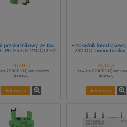
ł przekaźnikowy 2P 15A
Przekaźnik interfejsowy 
C PLC-RSC- 24DC/21-21
24V DC monostabilny
2967060
MR- 24DC/21HC 2961
76,49 zł
18,49 zł
iera 23,00% VAT, bez kosztów
zawiera 23,00% VAT, bez kos
dostawy
dostawy
do koszyka
do koszyka