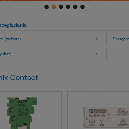
rzeglądania
t: (wybierz)
Dostępno
ybierz)
nix Contact