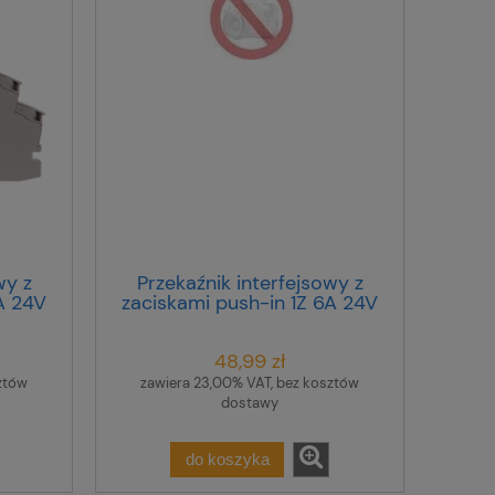
wy z
Przekaźnik interfejsowy z
A 24V
zaciskami push-in 1Z 6A 24V
/21
DC RIF-0-RPT-24DC/ 1
2903361
48,99 zł
ztów
zawiera 23,00% VAT, bez kosztów
dostawy
do koszyka