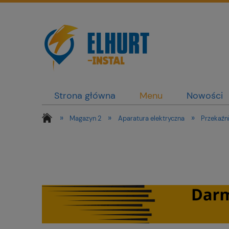
Strona główna
Menu
Nowości
»
»
»
Magazyn 2
Aparatura elektryczna
Przekaźni