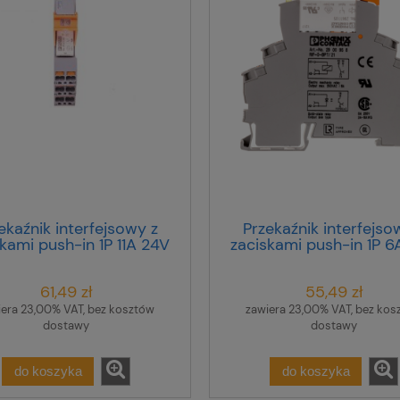
ekaźnik interfejsowy z
Przekaźnik interfejso
kami push-in 1P 11A 24V
zaciskami push-in 1P 6
F-1-RPT-LDP-24DC/1X21
DC RIF-0-RPT-24DC
2903342
2903370
61,49 zł
55,49 zł
iera 23,00% VAT, bez kosztów
zawiera 23,00% VAT, bez kos
dostawy
dostawy
do koszyka
do koszyka