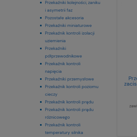
Przekaźniki kolejności, zaniku
i asymetrii faz
Pozostałe akcesoria
Przekaźniki miniaturowe
Przekaźnik kontroli izolacji
uziemienia
Przekaźniki
półprzewodnikowe
Przekaźnik kontroli
napięcia
Prz
Przekaźniki przemysłowe
zacis
Przekaźnik kontroli poziomu
DC RI
cieczy
Przekaźnik kontroli prądu
zaw
Przekaźnik kontroli prądu
różnicowego
Przekaźnik kontroli
temperatury silnika