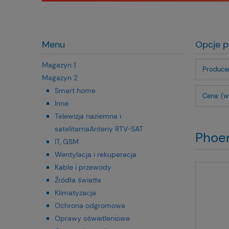
Menu
Opcje p
Magazyn 1
Producen
Magazyn 2
Smart home
Cena: (w
Inne
Telewizja naziemna i
satelitarnaAnteny RTV-SAT
Phoe
IT, GSM
Wentylacja i rekuperacja
Kable i przewody
Źródła światła
Klimatyzacja
Ochrona odgromowa
Oprawy oświetleniowe