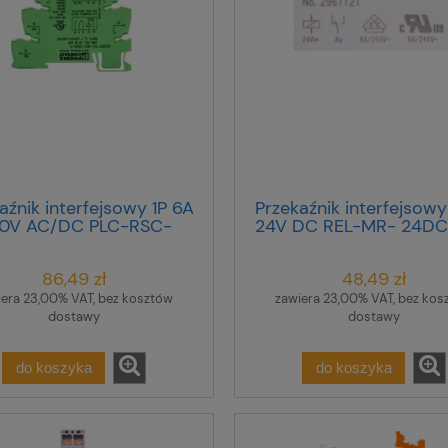
aźnik interfejsowy 1P 6A
Przekaźnik interfejsowy
0V AC/DC PLC-RSC-
24V DC REL-MR- 24DC
230UC/21 2966207
AgSnO 2961121
86,49 zł
48,49 zł
iera 23,00% VAT, bez kosztów
zawiera 23,00% VAT, bez kos
dostawy
dostawy
do koszyka
do koszyka