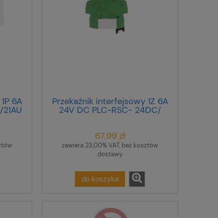
 1P 6A
Przekaźnik interfejsowy 1Z 6A
/21AU
24V DC PLC-RSC- 24DC/
1/ACT 2966210
67,99 zł
ztów
zawiera 23,00% VAT, bez kosztów
dostawy
do koszyka