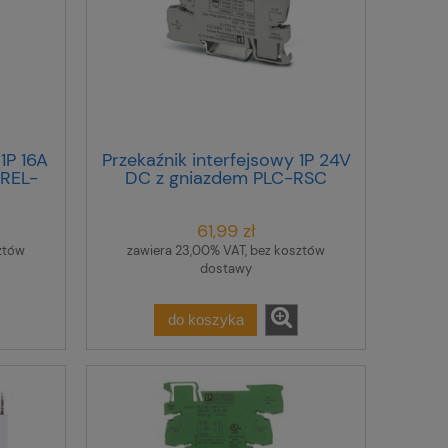
1P 16A
Przekaźnik interfejsowy 1P 24V
 REL-
DC z gniazdem PLC-RSC
312
24DC/21 2966171
61,99 zł
ztów
zawiera 23,00% VAT, bez kosztów
dostawy
do koszyka