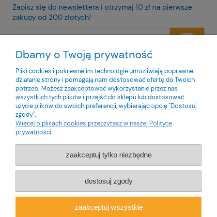
Zapisz się do newslettera i otrzymaj 10 zł na pierwsze
zakupy od 200 złotych!
Dbamy o Twoją prywatność
Twoje dane będą przetwarzane zgodnie z naszą
polityką
prywatności
Pliki cookies i pokrewne im technologie umożliwiają poprawne
działanie strony i pomagają nam dostosować ofertę do Twoich
potrzeb. Możesz zaakceptować wykorzystanie przez nas
wszystkich tych plików i przejść do sklepu lub dostosować
użycie plików do swoich preferencji, wybierając opcję "Dostosuj
zgody".
O nas
Więcej o plikach cookies przeczytasz w naszej Polityce
prywatności.
Obsługa klienta
zaakceptuj tylko niezbędne
Pomoc
dostosuj zgody
Moje konto
zaakceptuj wszystkie