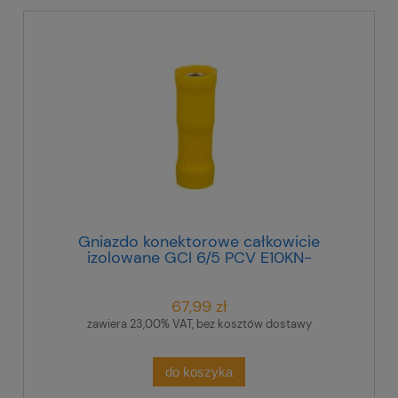
Gniazdo konektorowe całkowicie
izolowane GCI 6/5 PCV E10KN-
03030300401 /100szt./
67,99 zł
zawiera 23,00% VAT, bez kosztów dostawy
do koszyka