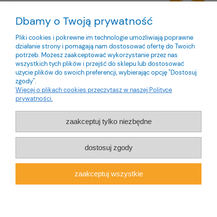
Dbamy o Twoją prywatność
Twoje dane będą przetwarzane zgodnie z naszą
polityką
prywatności
Pliki cookies i pokrewne im technologie umożliwiają poprawne
działanie strony i pomagają nam dostosować ofertę do Twoich
potrzeb. Możesz zaakceptować wykorzystanie przez nas
wszystkich tych plików i przejść do sklepu lub dostosować
użycie plików do swoich preferencji, wybierając opcję "Dostosuj
zgody".
O nas
Więcej o plikach cookies przeczytasz w naszej Polityce
prywatności.
Obsługa klienta
zaakceptuj tylko niezbędne
Pomoc
dostosuj zgody
Moje konto
zaakceptuj wszystkie
pokaż pełną wersję strony