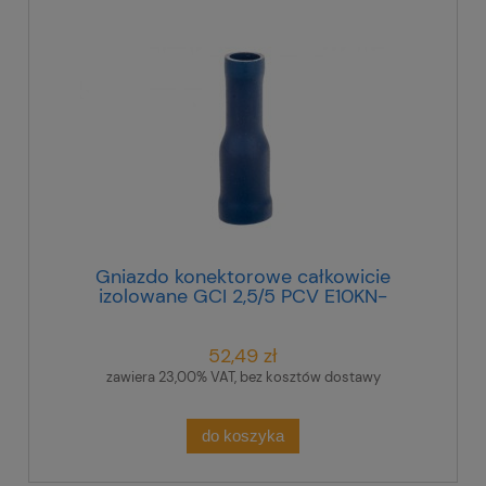
Gniazdo konektorowe całkowicie
izolowane GCI 2,5/5 PCV E10KN-
03030300301 /100szt./
52,49 zł
zawiera 23,00% VAT, bez kosztów dostawy
do koszyka