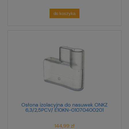
do koszyka
Osłona izolacyjna do nasuwek ONKZ
6,3/2,5PCV/ E10KN-01070400201
/100szt./
144,99 zł