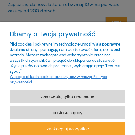
Zapisz się do newslettera i otrzymaj 10 zł na pierwsze
zakupy od 200 złotych!
Dbamy o Twoją prywatność
Twoje dane będą przetwarzane zgodnie z naszą
polityką
prywatności
Pliki cookies i pokrewne im technologie umożliwiają poprawne
działanie strony i pomagają nam dostosować ofertę do Twoich
potrzeb. Możesz zaakceptować wykorzystanie przez nas
wszystkich tych plików i przejść do sklepu lub dostosować
użycie plików do swoich preferencji, wybierając opcję "Dostosuj
zgody".
O nas
Więcej o plikach cookies przeczytasz w naszej Polityce
prywatności.
Obsługa klienta
zaakceptuj tylko niezbędne
Pomoc
dostosuj zgody
Moje konto
zaakceptuj wszystkie