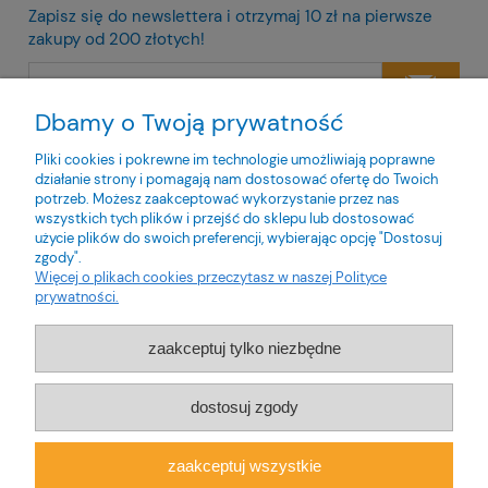
Zapisz się do newslettera i otrzymaj 10 zł na pierwsze
zakupy od 200 złotych!
Dbamy o Twoją prywatność
Twoje dane będą przetwarzane zgodnie z naszą
polityką
prywatności
Pliki cookies i pokrewne im technologie umożliwiają poprawne
działanie strony i pomagają nam dostosować ofertę do Twoich
potrzeb. Możesz zaakceptować wykorzystanie przez nas
wszystkich tych plików i przejść do sklepu lub dostosować
użycie plików do swoich preferencji, wybierając opcję "Dostosuj
zgody".
O nas
Więcej o plikach cookies przeczytasz w naszej Polityce
prywatności.
Obsługa klienta
zaakceptuj tylko niezbędne
Pomoc
dostosuj zgody
Moje konto
zaakceptuj wszystkie