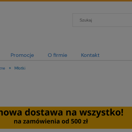
Promocje
O firmie
Kontakt
»
zne
Młotki