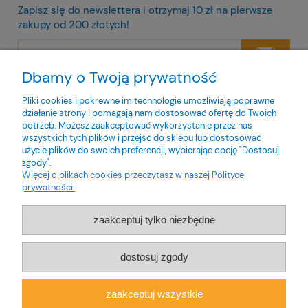
Zapisz się do newslettera i otrzymaj 10 zł na pierwsze
zakupy od 200 złotych!
Dbamy o Twoją prywatność
Twoje dane będą przetwarzane zgodnie z naszą
polityką
prywatności
Pliki cookies i pokrewne im technologie umożliwiają poprawne
działanie strony i pomagają nam dostosować ofertę do Twoich
potrzeb. Możesz zaakceptować wykorzystanie przez nas
wszystkich tych plików i przejść do sklepu lub dostosować
użycie plików do swoich preferencji, wybierając opcję "Dostosuj
zgody".
O nas
Więcej o plikach cookies przeczytasz w naszej Polityce
prywatności.
Obsługa klienta
zaakceptuj tylko niezbędne
Pomoc
dostosuj zgody
Moje konto
zaakceptuj wszystkie