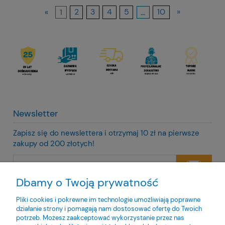
«
1
2
3
4
5
...
10
»
Newsletter
Zapisz się do newslettera i otrzymaj 10 zł na pierwsze
zakupy od 200 złotych!
Dbamy o Twoją prywatność
Twoje dane będą przetwarzane zgodnie z naszą
polityką
prywatności
Pliki cookies i pokrewne im technologie umożliwiają poprawne
działanie strony i pomagają nam dostosować ofertę do Twoich
potrzeb. Możesz zaakceptować wykorzystanie przez nas