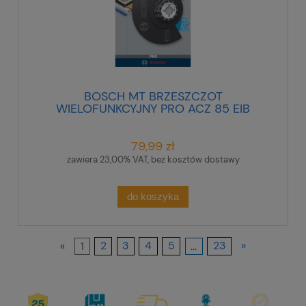
BOSCH MT BRZESZCZOT
WIELOFUNKCYJNY PRO ACZ 85 EIB
85 mm
79,99 zł
zawiera 23,00% VAT, bez kosztów dostawy
do koszyka
«
1
2
3
4
5
...
23
»