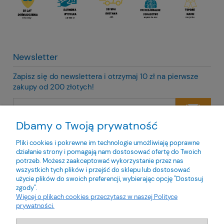
Newsletter
Zapisz się do newslettera i otrzymaj 10 zł na pierwsze
zakupy od 200 złotych!
Dbamy o Twoją prywatność
Twoje dane będą przetwarzane zgodnie z naszą
polityką
prywatności
Pliki cookies i pokrewne im technologie umożliwiają poprawne
działanie strony i pomagają nam dostosować ofertę do Twoich
potrzeb. Możesz zaakceptować wykorzystanie przez nas
wszystkich tych plików i przejść do sklepu lub dostosować
użycie plików do swoich preferencji, wybierając opcję "Dostosuj
zgody".
O nas
Więcej o plikach cookies przeczytasz w naszej Polityce
prywatności.
Obsługa klienta