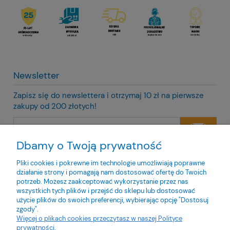
Newsletter
Zapisz się do newslettera i otrzymaj 10 zł na pierwsze
zakupy od 200 złotych!
Dbamy o Twoją prywatność
Twoje dane będą przetwarzane zgodnie z naszą
polityką
prywatności
Pliki cookies i pokrewne im technologie umożliwiają poprawne
działanie strony i pomagają nam dostosować ofertę do Twoich
potrzeb. Możesz zaakceptować wykorzystanie przez nas
wszystkich tych plików i przejść do sklepu lub dostosować
użycie plików do swoich preferencji, wybierając opcję "Dostosuj
zgody".
O nas
Więcej o plikach cookies przeczytasz w naszej Polityce
prywatności.