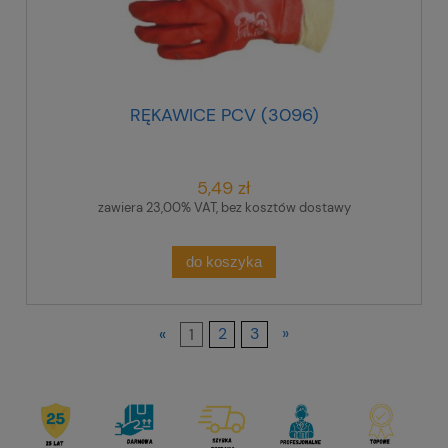
RĘKAWICE PCV (3096)
5,49 zł
zawiera 23,00% VAT, bez kosztów dostawy
do koszyka
«
1
2
3
»