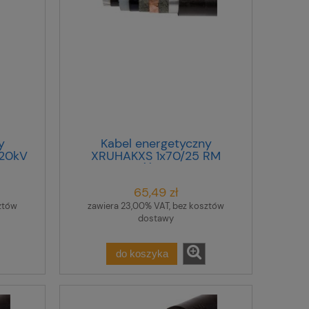
y
Kabel energetyczny
/20kV
XRUHAKXS 1x70/25 RM
12/20kV (I) /bębnowy/
65,49 zł
ztów
zawiera 23,00% VAT, bez kosztów
dostawy
do koszyka