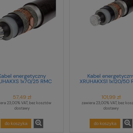
Kabel energetyczny
Kabel energetyczn
UHAKXS 1x70/25 RMC
XRUHAKXS1 1x120/50
12/20kV /bębnowy/
12/20kV H-100900 /bę
57,49 zł
101,99 zł
iera 23,00% VAT, bez kosztów
zawiera 23,00% VAT, bez kos
dostawy
dostawy
do koszyka
do koszyka