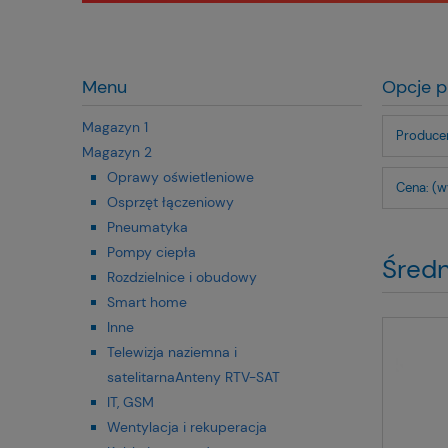
Menu
Opcje p
Magazyn 1
Producen
Magazyn 2
Oprawy oświetleniowe
Cena: (w
Osprzęt łączeniowy
Pneumatyka
Pompy ciepła
Średn
Rozdzielnice i obudowy
Smart home
Inne
Telewizja naziemna i
satelitarnaAnteny RTV-SAT
IT, GSM
Wentylacja i rekuperacja