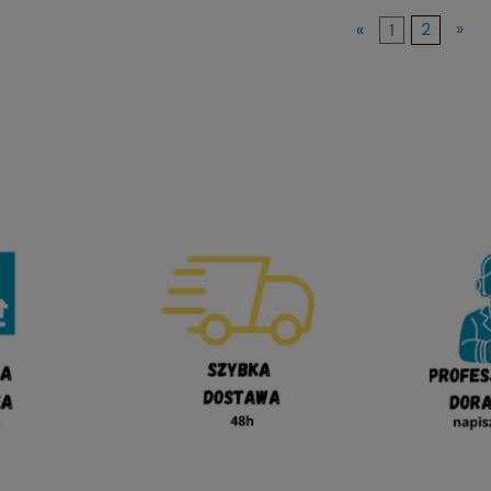
«
1
2
»