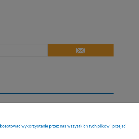
Moje konto
Twoje zamówienia
kceptować wykorzystanie przez nas wszystkich tych plików i przejść
Ustawienia konta
Ulubione