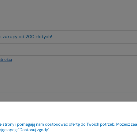
ze zakupy od 200 złotych!
atności
ienta
Pomoc
tności
Jak kupować?
nie strony i pomagają nam dostosować ofertę do Twoich potrzeb. Możesz zaa
ty dostawy
Pytania i odpowiedzi
ając opcję "Dostosuj zgody".
acji zamówienia
Regulamin