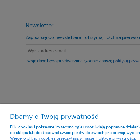
Newsletter
Zapisz się do newslettera i otrzymaj 10 zł na pierws
Twoje dane będą przetwarzane zgodnie z naszą
polityką pryw
O nas
Obsługa kl
Dbamy o Twoją prywatność
Kontakt
Metody pła
Pliki cookies i pokrewne im technologie umożliwiają poprawne działa
O firmie
Czas i kosz
do sklepu lub dostosować użycie plików do swoich preferencji, wybier
Czas realiz
Więcej o plikach cookies przeczytasz w naszej Polityce prywatności.