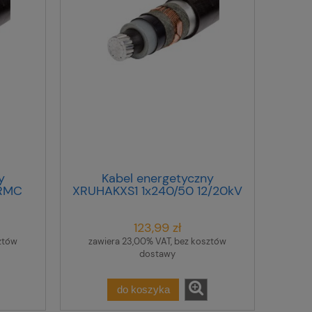
y
Kabel energetyczny
 RMC
XRUHAKXS1 1x240/50 12/20kV
bnowy/
RMC /bębnowy/
123,99 zł
ztów
zawiera 23,00% VAT, bez kosztów
dostawy
do koszyka