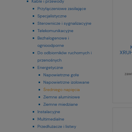
Kable i przewody
Przyłączeniowe zasilające
Specjalistyczne
Sterownicze i sygnalizacyjne
Telekomunikacyjne
Bezhalogenowe i
ognioodporne
XRUH
Do odbiorników ruchomych i
przenośnych
Energetyczne
zaw
Napowietrzne gołe
Napowietrzne izolowane
Średniego napięcia
Ziemne aluminiowe
Ziemne miedziane
Instalacyjne
Multimedialne
Przedłużacze i listwy