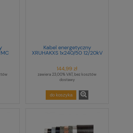
y
Kabel energetyczny
RMC
XRUHAKXS 1x240/50 12/20kV
/
/bębnowy/
144,99 zł
ztów
zawiera 23,00% VAT, bez kosztów
dostawy
do koszyka