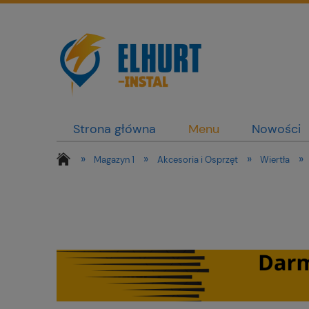
Strona główna
Menu
Nowości
»
»
»
»
Magazyn 1
Akcesoria i Osprzęt
Wiertła