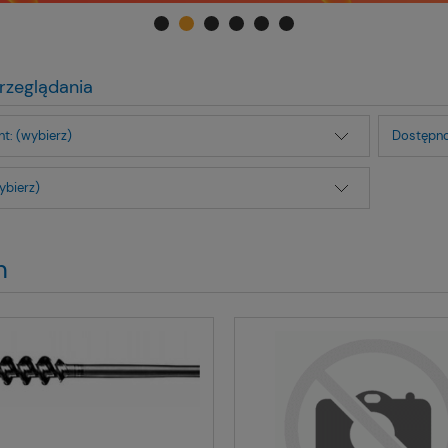
rzeglądania
t: (wybierz)
Dostępno
ybierz)
h