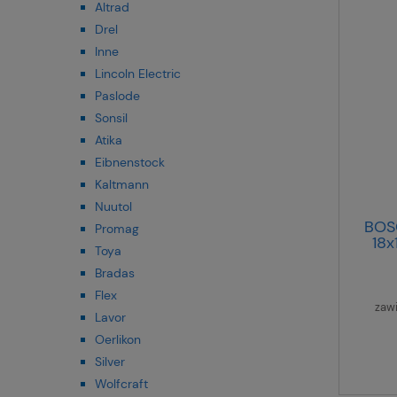
Altrad
Drel
Inne
Lincoln Electric
Paslode
Sonsil
Atika
Eibnenstock
Kaltmann
Nuutol
BOS
Promag
18
Toya
Bradas
Flex
zaw
Lavor
Oerlikon
Silver
Wolfcraft