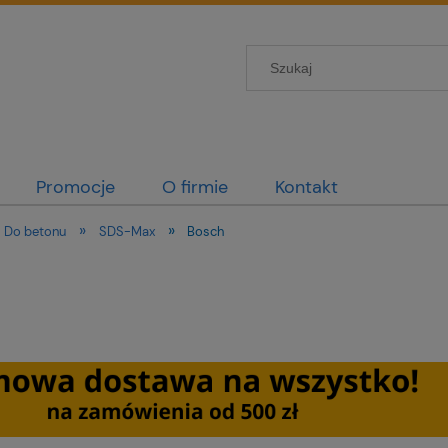
Promocje
O firmie
Kontakt
»
»
Do betonu
SDS-Max
Bosch