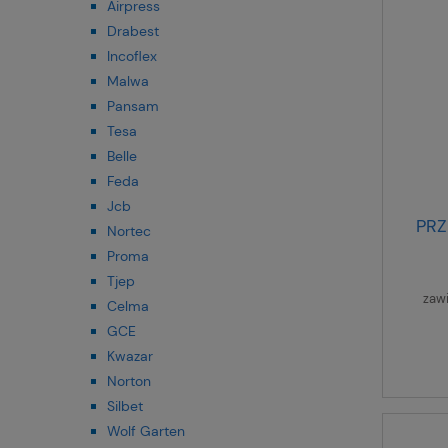
Airpress
Drabest
Incoflex
Malwa
Pansam
Tesa
Belle
Feda
Jcb
PRZ
Nortec
Proma
Tjep
zaw
Celma
GCE
Kwazar
Norton
Silbet
Wolf Garten