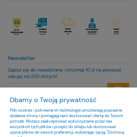
Newsletter
Zapisz się do newslettera i otrzymaj 10 zł na pierwsze
zakupy od 200 złotych!
Dbamy o Twoją prywatność
Twoje dane będą przetwarzane zgodnie z naszą
polityką
prywatności
Pliki cookies i pokrewne im technologie umożliwiają poprawne
działanie strony i pomagają nam dostosować ofertę do Twoich
potrzeb. Możesz zaakceptować wykorzystanie przez nas
wszystkich tych plików i przejść do sklepu lub dostosować
użycie plików do swoich preferencji, wybierając opcję "Dostosuj