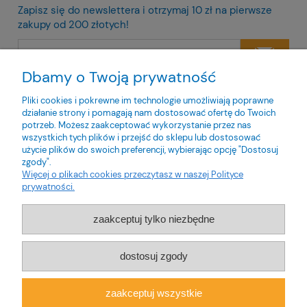
Zapisz się do newslettera i otrzymaj 10 zł na pierwsze
zakupy od 200 złotych!
Dbamy o Twoją prywatność
Twoje dane będą przetwarzane zgodnie z naszą
polityką
prywatności
Pliki cookies i pokrewne im technologie umożliwiają poprawne
działanie strony i pomagają nam dostosować ofertę do Twoich
potrzeb. Możesz zaakceptować wykorzystanie przez nas
wszystkich tych plików i przejść do sklepu lub dostosować
użycie plików do swoich preferencji, wybierając opcję "Dostosuj
zgody".
O nas
Więcej o plikach cookies przeczytasz w naszej Polityce
prywatności.
Obsługa klienta
zaakceptuj tylko niezbędne
Pomoc
dostosuj zgody
Moje konto
zaakceptuj wszystkie