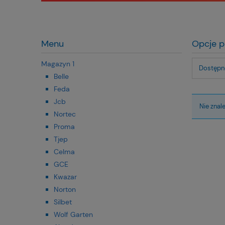
Menu
Opcje p
Magazyn 1
Dostępno
Belle
Feda
Jcb
Nie znal
Nortec
Proma
Tjep
Celma
GCE
Kwazar
Norton
Silbet
Wolf Garten