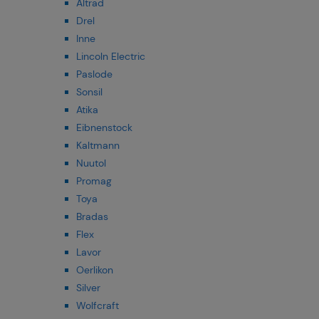
Altrad
Drel
Inne
Lincoln Electric
Paslode
Sonsil
Atika
Eibnenstock
Kaltmann
Nuutol
Promag
Toya
Bradas
Flex
Lavor
Oerlikon
Silver
Wolfcraft