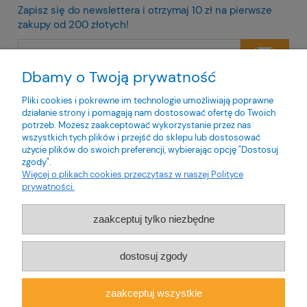
Zapisz się do newslettera i otrzymaj 10 zł na pierwsze
zakupy od 200 złotych!
Dbamy o Twoją prywatność
Twoje dane będą przetwarzane zgodnie z naszą
polityką
prywatności
Pliki cookies i pokrewne im technologie umożliwiają poprawne
działanie strony i pomagają nam dostosować ofertę do Twoich
potrzeb. Możesz zaakceptować wykorzystanie przez nas
wszystkich tych plików i przejść do sklepu lub dostosować
użycie plików do swoich preferencji, wybierając opcję "Dostosuj
zgody".
O nas
Więcej o plikach cookies przeczytasz w naszej Polityce
prywatności.
Obsługa klienta
zaakceptuj tylko niezbędne
Pomoc
dostosuj zgody
Moje konto
zaakceptuj wszystkie