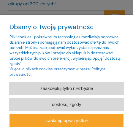
zakupy od 200 złotych!
Dbamy o Twoją prywatność
Twoje dane będą przetwarzane zgodnie z naszą
polityką
prywatności
Pliki cookies i pokrewne im technologie umożliwiają poprawne
działanie strony i pomagają nam dostosować ofertę do Twoich
potrzeb. Możesz zaakceptować wykorzystanie przez nas
wszystkich tych plików i przejść do sklepu lub dostosować
użycie plików do swoich preferencji, wybierając opcję "Dostosuj
zgody".
O nas
Więcej o plikach cookies przeczytasz w naszej Polityce
prywatności.
Obsługa klienta
zaakceptuj tylko niezbędne
Pomoc
dostosuj zgody
Moje konto
zaakceptuj wszystkie