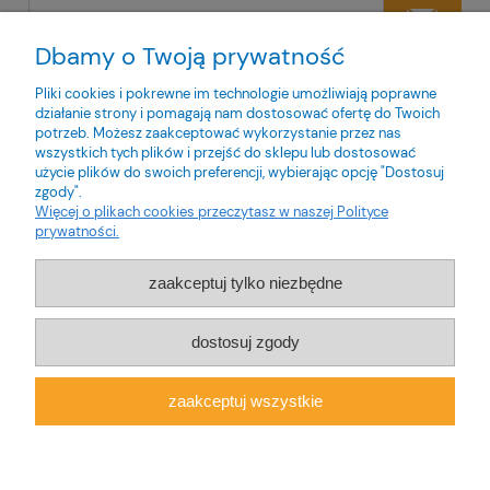
Dbamy o Twoją prywatność
Twoje dane będą przetwarzane zgodnie z naszą
polityką
prywatności
Pliki cookies i pokrewne im technologie umożliwiają poprawne
działanie strony i pomagają nam dostosować ofertę do Twoich
potrzeb. Możesz zaakceptować wykorzystanie przez nas
wszystkich tych plików i przejść do sklepu lub dostosować
użycie plików do swoich preferencji, wybierając opcję "Dostosuj
zgody".
O nas
Więcej o plikach cookies przeczytasz w naszej Polityce
prywatności.
Obsługa klienta
zaakceptuj tylko niezbędne
Pomoc
dostosuj zgody
Moje konto
zaakceptuj wszystkie
pokaż pełną wersję strony