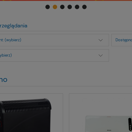
rzeglądania
t: (wybierz)
Dostępno
ybierz)
no