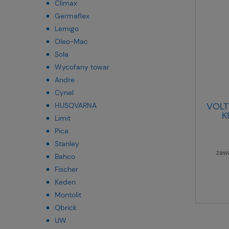
Climax
Germaflex
Lemigo
Oleo-Mac
Sola
Wycofany towar
Andre
Cynel
VOLT
HUSQVARNA
K
Limit
Pica
Stanley
zaw
Bahco
Fischer
Keden
Montolit
Qbrick
UW