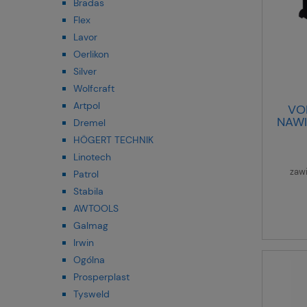
Bradas
Flex
Lavor
Oerlikon
Silver
Wolfcraft
Artpol
VO
NAW
Dremel
HÖGERT TECHNIK
Linotech
zaw
Patrol
Stabila
AWTOOLS
Galmag
Irwin
Ogólna
Prosperplast
Tysweld