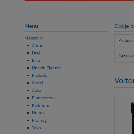
Menu
Opcje p
Magazyn 1
Producen
Altrad
Drel
Cena: (w
Inne
Lincoln Electric
Paslode
Volte
Sonsil
Atika
Eibnenstock
Kaltmann
Nuutol
Promag
Toya