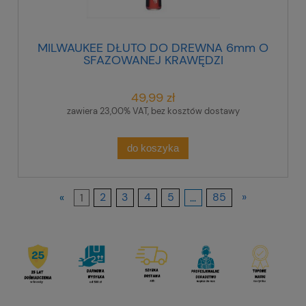
MILWAUKEE DŁUTO DO DREWNA 6mm O
SFAZOWANEJ KRAWĘDZI
49,99 zł
zawiera 23,00% VAT, bez kosztów dostawy
do koszyka
«
1
2
3
4
5
...
85
»