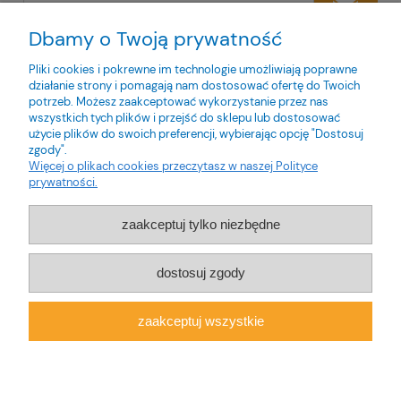
Dbamy o Twoją prywatność
Twoje dane będą przetwarzane zgodnie z naszą
polityką
prywatności
Pliki cookies i pokrewne im technologie umożliwiają poprawne
działanie strony i pomagają nam dostosować ofertę do Twoich
potrzeb. Możesz zaakceptować wykorzystanie przez nas
wszystkich tych plików i przejść do sklepu lub dostosować
użycie plików do swoich preferencji, wybierając opcję "Dostosuj
zgody".
O nas
Więcej o plikach cookies przeczytasz w naszej Polityce
prywatności.
Obsługa klienta
zaakceptuj tylko niezbędne
Pomoc
dostosuj zgody
Moje konto
zaakceptuj wszystkie
pokaż pełną wersję strony