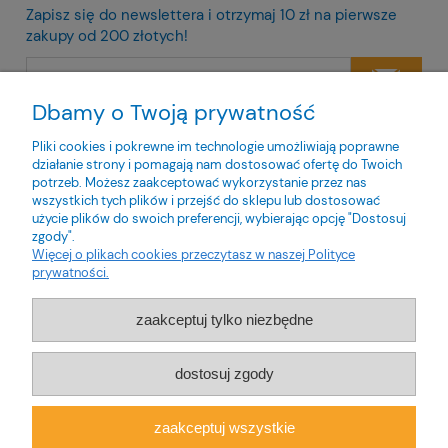
Zapisz się do newslettera i otrzymaj 10 zł na pierwsze
zakupy od 200 złotych!
Dbamy o Twoją prywatność
Twoje dane będą przetwarzane zgodnie z naszą
polityką
prywatności
Pliki cookies i pokrewne im technologie umożliwiają poprawne
działanie strony i pomagają nam dostosować ofertę do Twoich
potrzeb. Możesz zaakceptować wykorzystanie przez nas
wszystkich tych plików i przejść do sklepu lub dostosować
użycie plików do swoich preferencji, wybierając opcję "Dostosuj
zgody".
O nas
Więcej o plikach cookies przeczytasz w naszej Polityce
prywatności.
Obsługa klienta
zaakceptuj tylko niezbędne
Pomoc
dostosuj zgody
Moje konto
zaakceptuj wszystkie